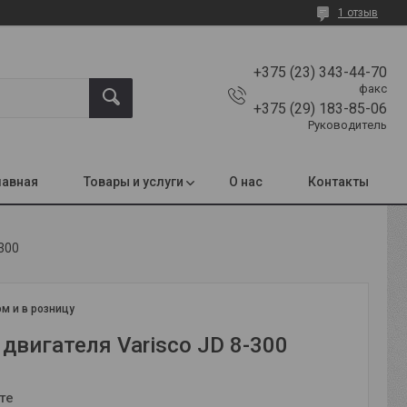
1 отзыв
+375 (23) 343-44-70
факс
+375 (29) 183-85-06
Руководитель
лавная
Товары и услуги
О нас
Контакты
-300
м и в розницу
двигателя Varisco JD 8-300
те