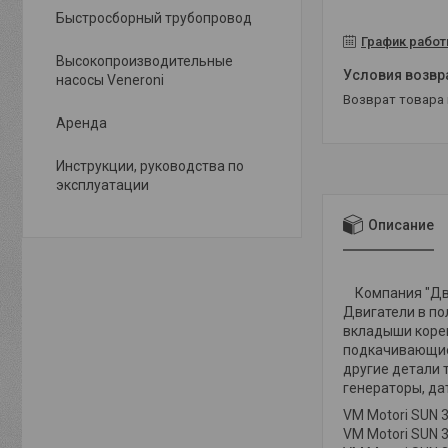
Быстросборный трубопровод
График рабо
Высокопроизводительные
насосы Veneroni
возврат товара
Аренда
Инструкции, руководства по
эксплуатации
Описание
Компания "Дви
Двигатели в по
вкладыши корен
подкачивающие 
другие детали 
генераторы, да
VM
Motori SUN 
VM
Motori SUN 3