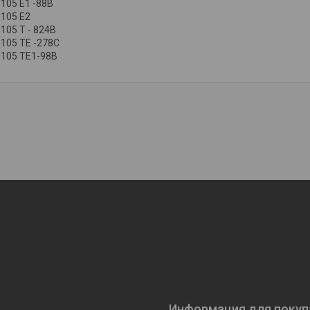
3105 E1 -88B
3105 E2
105 T - 8
24B
3105 TE -278C
3105 TE1-98B
Информация для покуп