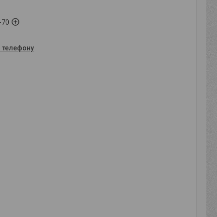
-70
о телефону