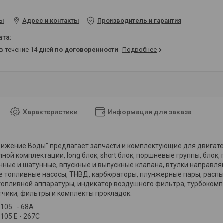
ты
Адрес и контакты
Производитель и гарантия
 в течение 14 дней
по договоренности
Подробнее
Характеристики
Информация для заказа
жение Воды" предлагает запчасти и комплектующие для двигател
лной комплектации, long блок, short блок, поршневые группы, блок
ные и шатунные, впускные и выпускные клапана, втулки направля
топливные насосы, ТНВД, карбюраторы, плунжерные пары, распыли
топливной аппаратуры, индикатор воздушного фильтра, турбокомп
тчики, фильтры и комплекты прокладок.
3105 - 68A
105 E -
267C