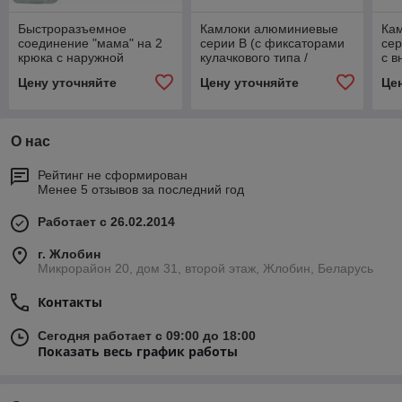
Быстроразъемное
Камлоки алюминиевые
Ка
соединение "мама" на 2
серии B (с фиксаторами
сер
крюка с наружной
кулачкового типа /
с в
резьбой Ferrari
соединение с наружной
Цену уточняйте
Цену уточняйте
Це
резьбой)
О нас
Рейтинг не сформирован
Менее 5 отзывов за последний год
Работает с 26.02.2014
г. Жлобин
Микрорайон 20, дом 31, второй этаж, Жлобин, Беларусь
Контакты
Сегодня работает с 09:00 до 18:00
Показать весь график работы