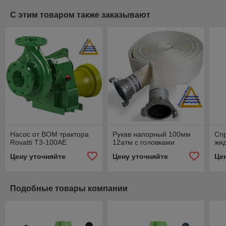
С этим товаром также заказывают
Насос от ВОМ трактора
Рукав напорный 100мм
Спр
Rovatti T3-100AE
12атм с головками
жид
Цену уточняйте
Цену уточняйте
Це
Подобные товары компании